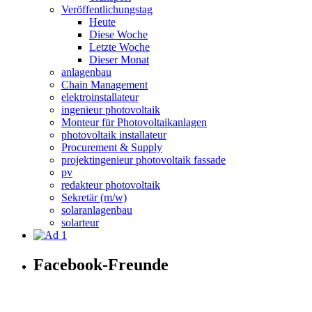
Veröffentlichungstag
Heute
Diese Woche
Letzte Woche
Dieser Monat
anlagenbau
Chain Management
elektroinstallateur
ingenieur photovoltaik
Monteur für Photovoltaikanlagen
photovoltaik installateur
Procurement & Supply
projektingenieur photovoltaik fassade
pv
redakteur photovoltaik
Sekretär (m/w)
solaranlagenbau
solarteur
Facebook-Freunde