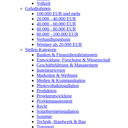
Vollzeit
Gehaltrahmen
100.000 EUR und mehr
20.000 - 40.000 EUR
40.000 - 60.000 EUR
60.000 - 80.000 EUR
80.000 - 100.000 EUR
Verhandlungsbasis
Weniger als 20.000 EUR
Stellen-Kategorie
Banken & Finanzdienstleistungen
Entwicklung, Forschung & Wissen­schaft
Geschäftsführung & Management
Ingenieurwesen
Marketing & Werbung
Medien & Kommunikation
Photovoltaikinstallation
Produktion
Projektentwicklung
Projektmanagement
Recht
Solarthermieinstallation
Sonstige
Technik, Handwerk & Bau
Transport